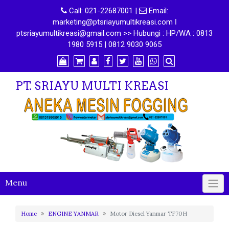
Call:
021-22687001
|
Email:
marketing@ptsriayumultikreasi.com ǀ
ptsriayumultikreasi@gmail.com >> Hubungi : HP/WA : 0813
1980 5915 | 0812 9030 9065
PT. SRIAYU MULTI KREASI
Menu
Home
ENGINE YANMAR
Motor Diesel Yanmar TF70H