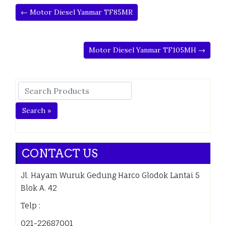
← Motor Diesel Yanmar TF85MR
Motor Diesel Yanmar TF105MH →
Search »
CONTACT US
Jl. Hayam Wuruk Gedung Harco Glodok Lantai 5
Blok A. 42
Telp :
021-22687001