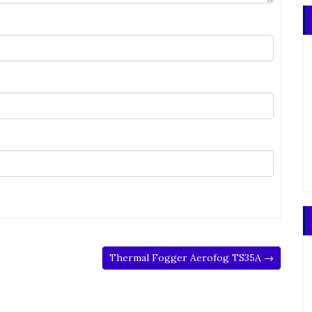
Thermal Fogger Aerofog TS35A →