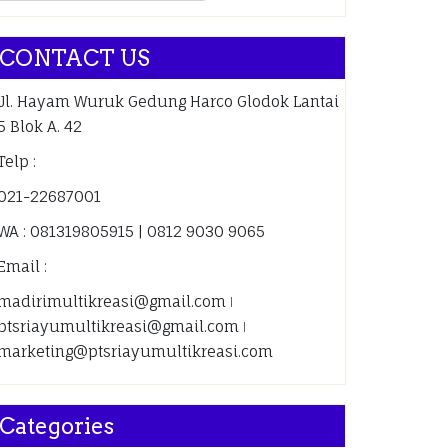
CONTACT US
Jl. Hayam Wuruk Gedung Harco Glodok Lantai
5 Blok A. 42
Telp :
021-22687001
WA : 081319805915 | 0812 9030 9065
Email :
madirimultikreasi@gmail.com ǀ
ptsriayumultikreasi@gmail.com ǀ
marketing@ptsriayumultikreasi.com
Categories