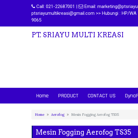
Call:
021-22687001
|
Email:
marketing@ptsriayum
ptsriayumultikreasi@gmail.com >> Hubungi : HP/WA 
9065
PT. SRIAYU MULTI KREASI
Home
PRODUCT
CONTACT US
Dyna
Home
Aerofog
Mesin Fogging Aerofog TS35
Mesin Fogging Aerofog TS35