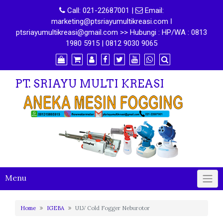
Call:
021-22687001
|
Email:
marketing@ptsriayumultikreasi.com ǀ
ptsriayumultikreasi@gmail.com >> Hubungi : HP/WA : 0813
1980 5915 | 0812 9030 9065
PT. SRIAYU MULTI KREASI
Menu
Home
IGEBA
ULV Cold Fogger Neburotor