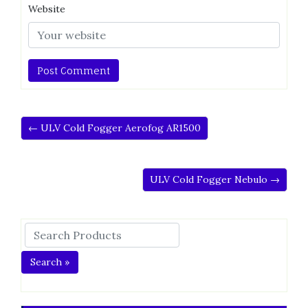
Website
← ULV Cold Fogger Aerofog AR1500
ULV Cold Fogger Nebulo →
Search »