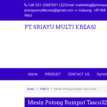
Call:
021-22687001
|
Email:
marketing@ptsriayum
ptsriayumultikreasi@gmail.com >> Hubungi : HP/WA 
9065
PT. SRIAYU MULTI KREASI
Home
PRODUCT
CONTACT US
Dyna
Home
TASCO
Mesin Potong Rumput Tasco328e
Mesin Potong Rumput Tasco3