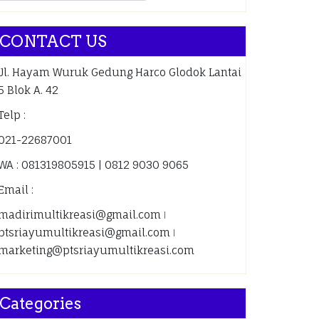
CONTACT US
Jl. Hayam Wuruk Gedung Harco Glodok Lantai
5 Blok A. 42
Telp :
021-22687001
WA : 081319805915 | 0812 9030 9065
Email :
madirimultikreasi@gmail.com ǀ
ptsriayumultikreasi@gmail.com ǀ
marketing@ptsriayumultikreasi.com
Categories