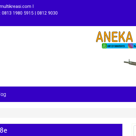
ultikreasi.com ǀ
: 0813 1980 5915 | 0812 9030
Fog
28e